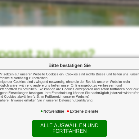
passt zu Ihnen?
Bitte bestätigen Sie
elfalt der Versicherungsgesellschaften zu überblic
ir setzen auf unserer Website Cookies ein. Cookies sind nichts Böses und helfen uns, unse
ebsite zuverlässig zu betreiben.
inige der Cookies sind zwingend notwendig, ohne die der Betrieb unserer Website nicht
öglich wäre, während andere uns helfen unser Onlineangebot zu verbessern und
irtschaftlich zu betreiben. Sie können alle Cookies akzeptieren und sofort fortfahren oder au
igene Einstellungen festlegen. Ihre Entscheidung können Sie nachträglich jederzeit widerrufe
Versicherungsgesellschaften zusammen, die folge
nd Cookies abwählen (z.B. im Fußbereich unserer Website).
ähere Hinweise erhalten Sie in unserer Datenschutzerklärung.
Notwendige
Externe Dienste
lassen und unterliegt der nationalen Finanzaufs
ALLE AUSWÄHLEN UND
FORTFAHREN
von Versicherungsmaklern abgestimmt Informati