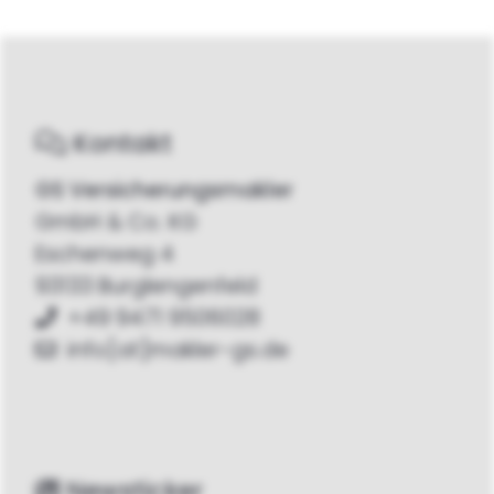
Kontakt
GS Versicherungsmakler
GmbH & Co. KG
Eschenweg 4
93133 Burglengenfeld
+49 9471 9506028
info[at]makler-gs.de
Newsticker