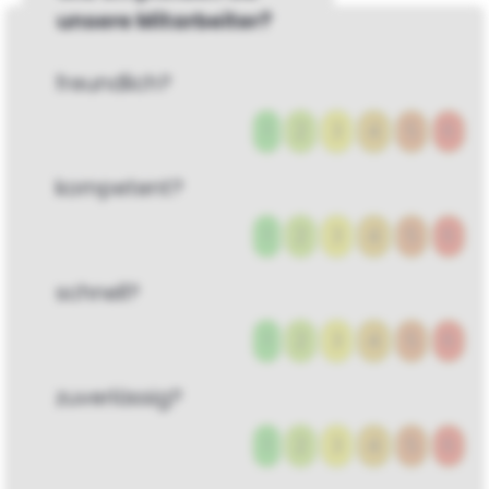
unsere Mitarbeiter?
freundlich?
1
2
3
4
5
6
kompetent?
1
2
3
4
5
6
schnell?
1
2
3
4
5
6
zuverlässig?
1
2
3
4
5
6