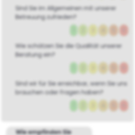
Sind Sie im Allgemeinen mit unserer
Betreuung zufrieden?
1
2
3
4
5
6
Wie schätzen Sie die Qualität unserer
Beratung ein?
1
2
3
4
5
6
Sind wir für Sie erreichbar, wenn Sie uns
brauchen oder Fragen haben?
1
2
3
4
5
6
Wie empfinden Sie