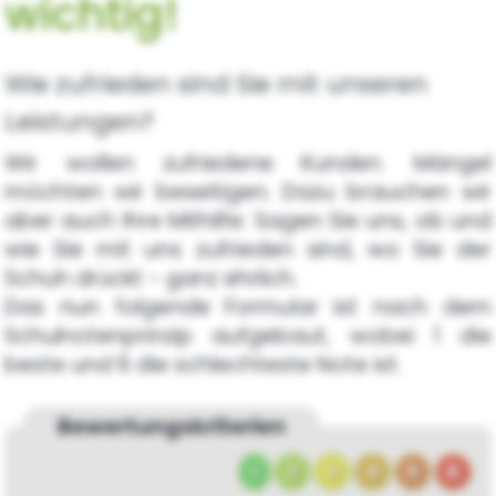
wichtig!
Wie zufrieden sind Sie mit unseren
Leistungen?
Wir wollen zufriedene Kunden. Mängel
möchten wir beseitigen. Dazu brauchen wir
aber auch Ihre Mithilfe: Sagen Sie uns, ob und
wie Sie mit uns zufrieden sind, wo Sie der
Schuh drückt - ganz ehrlich.
Das nun folgende Formular ist nach dem
Schulnotenprinzip aufgebaut, wobei 1 die
beste und 6 die schlechteste Note ist.
Bewertungs­kriterien
1
2
3
4
5
6