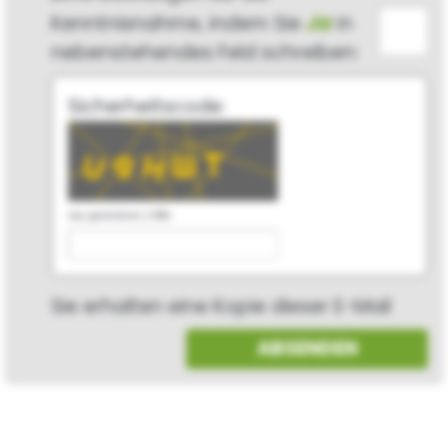
Ja
Kenntnisnahme, indem Sie
in
nebenstehendes Feld schreiben:
Sicherheitscode:
neu generieren
|
Hilfe
Sie erhalten eine Kopie dieser E-Mail