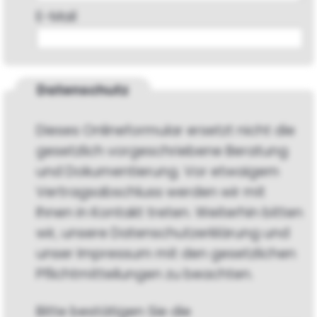
E-Mail
Datenschutz
Dieses Onlineformular ersetzt nicht die
gesetzlich vorgeschriebene Beratung
und Dokumentierung. Vor etwaigem
Vertragsabschluss werden wir mit
Ihnen in Kontakt treten. Weiterhin bitten
wir, unsere Datenschutzerklärung und
unser Impressum mit den gesetzlichen
Pflichtmitteilungen zu beachten.
Bitte bestätigen Sie die