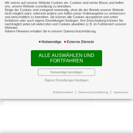
leistet auch bei entgangenem Gewinn im
Wir setzen auf unserer Website Cookies ein. Cookies sind nichts Böses und helfen
uns, unsere Website zuverlässig zu betreiben.
Einige der Cookies sind zwingend notwendig, ohne die der Betrieb unserer Website
vereinbarten Haftungszeitraum z.B. durch
nicht möglich wäre, während andere uns helfen unser Onlineangebot zu verbessern
und wirtschaftlich zu betreiben. Sie können alle Cookies akzeptieren und sofort
Kundenabwanderungen und entstandenen
fortfahren oder auch eigene Einstellungen festlegen. Ihre Entscheidung können Sie
nachträglich jederzeit widerrufen und Cookies abwählen (z.B. im Fußbereich unserer
Wettbewerbsnachteilen.
Website).
Nähere Hinweise erhalten Sie in unserer Datenschutzerklärung.
Weiterführende Informationen zu diesem
Notwendige
Externe Dienste
Thema finden Sie
hier
ALLE AUSWÄHLEN UND
FORTFAHREN
Notwendige bestätigen
Eigene Einstellungen festlegen
Erstinformation
Datenschutzerklärung
Impressum