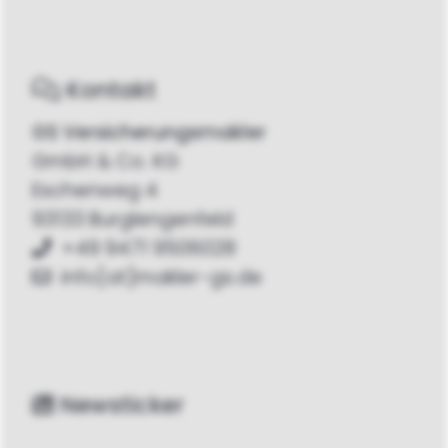
Kontakt
GS Versicherungsmakler
GmbH & Co. KG
Eschenweg 4
93133 Burglengenfeld
+49 9471 9506028
info[at]makler-gs.de
Newsticker