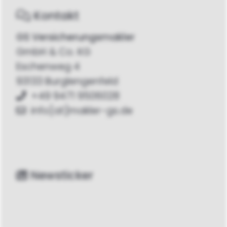
Kontakt
GS Versicherungsmakler
GmbH & Co. KG
Eschenweg 4
93133 Burglengenfeld
+49 9471 9506028
info[at]makler-gs.de
Newsticker