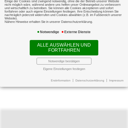
Einige der Cookies sind zwingend notwendig, ohne die der Betrieb unserer Website
bayernweit ansässigen
nicht möglich wäre, während andere uns helfen unser Onlineangebot zu verbessern
und wirtschaftlich zu betreiben. Sie können alle Cookies akzeptieren und sofort
Mitgliedsunternehmen ein langjähriger,
fortfahren oder auch eigene Einstellungen festlegen. Ihre Entscheidung können Sie
nachträglich jederzeit widerrufen und Cookies abwählen (z.B. im Fußbereich unserer
verlässlicher Versicherungs- und
Website).
Nähere Hinweise erhalten Sie in unserer Datenschutzerklärung.
Produktpartner. Kunden profitieren von der
Fachkenntnis der IGBV-Makler und den
Notwendige
Externe Dienste
Kontakten zu verschiedenen
ALLE AUSWÄHLEN UND
Versicherungsgesellschaften. Umfangreiche
FORTFAHREN
und leistungsstarke Deckungskonzepte (IGBV-
Sonderkonzepte) werden erarbeitet. Diese
Notwendige bestätigen
exklusiven Konzepte stehen ausschließlich
Eigene Einstellungen festlegen
den Kunden der IGBV-Makler zur Verfügung.
Erstinformation
Datenschutzerklärung
Impressum